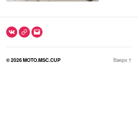
Группа
Telegam
info@motomskcup.ru
VK
© 2026
MOTO.MSC.CUP
Вверх
↑